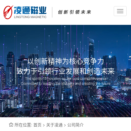
Toggl
navig
以创新精神为核心竞争力
致力于引领行业发展和创造未来
The spirit of innovation as the core competitiveness
Committed to leading the industry and creating the future
所在位置: 首页 > 关于凌通 > 公司简介